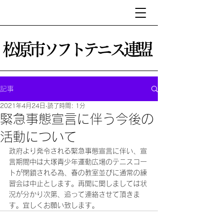
松原市ソフトテニス連盟
記事
2021年4月24日
読了時間: 1分
緊急事態宣言に伴う今後の
活動について
政府より発令される緊急事態宣言に伴い、宣
言期間中は大塚青少年運動広場のテニスコー
トが閉鎖される為、春の教室並びに通常の練
習会は中止とします。再開に関しましては状
況が分かり次第、追って連絡させて頂きま
す。宜しくお願い致します。