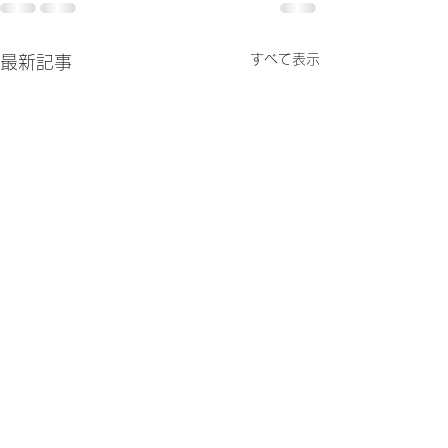
すべて表示
最新記事
【松原市民大会順延のお
令和8年度 松原