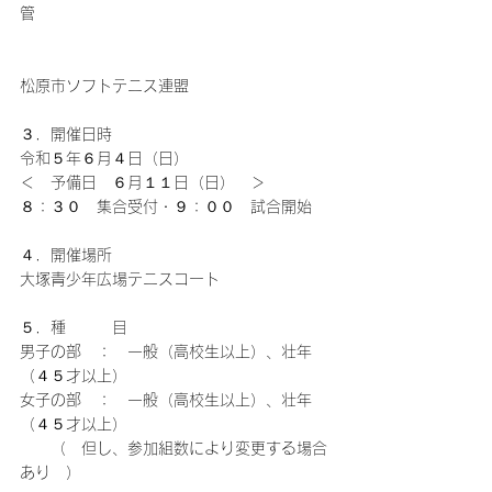
管　　　　　　　　　　　　　　　　　　　
松原市ソフトテニス連盟
３．開催日時
令和５年６月４日（日）
＜　予備日　６月１１日（日）　＞
８：３０　集合受付・９：００　試合開始
４．開催場所
大塚青少年広場テニスコート
５．種　　　目
男子の部　：　一般（高校生以上）、壮年
（４５才以上）
女子の部　：　一般（高校生以上）、壮年
（４５才以上）
　　（　但し、参加組数により変更する場合
あり　）