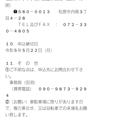
明）
　　🏣５８０－００１３　　松原市丹南３丁
目４－２８
　　　ＴＥＬ及びＦＡＸ　：　０７２－３３
０－４８０５
１０．申込締切日
令和５年５月２２日（月）
１１．そ　の　他
①ご不明な点は、申込先にお問合わせ下さ
い。
　事務局（田渕）
　（携帯電話）　０９０－９８７３－９２９
４
②（お願い）車駐車場に限りがありますの
で、極力乗合せ、又は自転車での来場をお願
い致します。