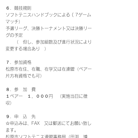
６．競技規則
ソフトテニスハンドブックによる ( 7ゲーム
マッチ）
予選リーグ、決勝トーナメント又は決勝リー
グの予定
　　（　但し、参加組数及び進行状況により
変更する場合あり　）
７．参加資格
松原市在住、在職、在学又は在連盟（ペアー
片方有資格でも可）
８．参　加　費
１ペアー　１，０００円　（実施当日に徴
収）
９．申　込　先
☆申込みは、FAX　又は郵送にてお願い致し
ます。
松原市ソフトテニス連盟事務局（田渕　博