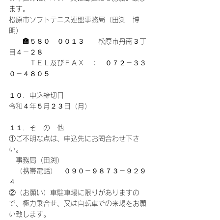
ます。
松原市ソフトテニス連盟事務局（田渕　博
明）
　　🏣５８０－００１３　　松原市丹南３丁
目４－２８
　　　ＴＥＬ及びＦＡＸ　：　０７２－３３
０－４８０５
１０．申込締切日
令和４年５月２３日（月）
１１．そ　の　他
①ご不明な点は、申込先にお問合わせ下さ
い。
　事務局（田渕）
　（携帯電話）　０９０－９８７３－９２９
４
②（お願い）車駐車場に限りがありますの
で、極力乗合せ、又は自転車での来場をお願
い致します。