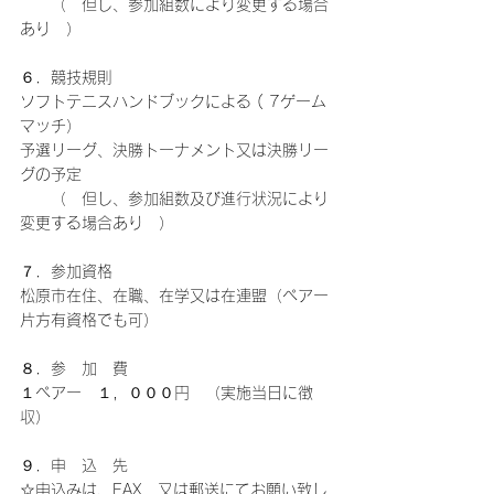
　　（　但し、参加組数により変更する場合
あり　）
６．競技規則
ソフトテニスハンドブックによる ( 7ゲーム
マッチ）
予選リーグ、決勝トーナメント又は決勝リー
グの予定
　　（　但し、参加組数及び進行状況により
変更する場合あり　）
７．参加資格
松原市在住、在職、在学又は在連盟（ペアー
片方有資格でも可）
８．参　加　費
１ペアー　１，０００円　（実施当日に徴
収）
９．申　込　先
☆申込みは、FAX　又は郵送にてお願い致し