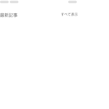
すべて表示
最新記事
【松原市民大会順延のお
令和8年度 松原