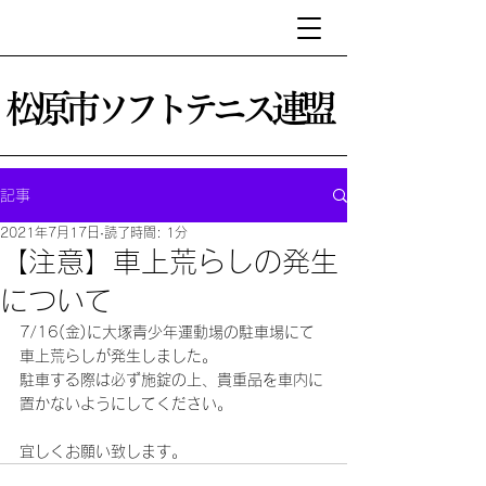
松原市ソフトテニス連盟
記事
2021年7月17日
読了時間: 1分
【注意】車上荒らしの発生
について
7/16(金)に大塚青少年運動場の駐車場にて
車上荒らしが発生しました。
駐車する際は必ず施錠の上、貴重品を車内に
置かないようにしてください。
宜しくお願い致します。